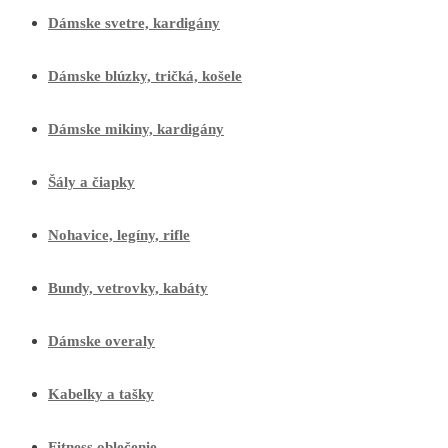
Dámske svetre, kardigány
Dámske blúzky, tričká, košele
Dámske mikiny, kardigány
Šály a čiapky
Nohavice, legíny, rifle
Bundy, vetrovky, kabáty
Dámske overaly
Kabelky a tašky
Fitness oblečenie