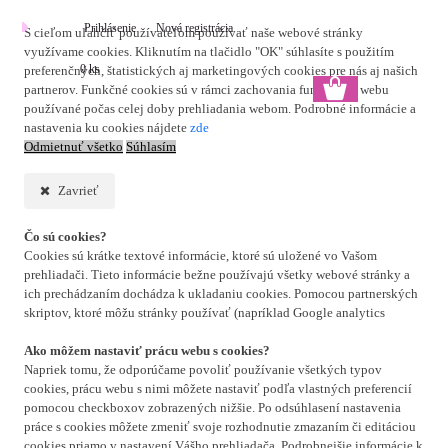
Prihlásenie
Nová registrácia
S cieľom uľahčiť používateľom používať naše webové stránky
využívame cookies. Kliknutím na tlačidlo "OK" súhlasíte s použitím
0 ks
preferenčných, štatistických aj marketingových cookies pre nás aj našich
partnerov. Funkčné cookies sú v rámci zachovania funkčnosti webu
používané počas celej doby prehliadania webom. Podrobné informácie a
nastavenia ku cookies nájdete
zde
Odmietnuť všetko
Súhlasím
Zavrieť
Čo sú cookies?
Cookies sú krátke textové informácie, ktoré sú uložené vo Vašom
prehliadači. Tieto informácie bežne používajú všetky webové stránky a
ich prechádzaním dochádza k ukladaniu cookies. Pomocou partnerských
skriptov, ktoré môžu stránky používať (napríklad Google analytics
Ako môžem nastaviť prácu webu s cookies?
Napriek tomu, že odporúčame povoliť používanie všetkých typov
cookies, prácu webu s nimi môžete nastaviť podľa vlastných preferencií
pomocou checkboxov zobrazených nižšie. Po odsúhlasení nastavenia
práce s cookies môžete zmeniť svoje rozhodnutie zmazaním či editáciou
cookies priamo v nastavení Vášho prehliadača. Podrobnejšie informácie k