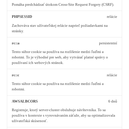
Pomáha predchádzať útokom Cross-Site Request Forgery (CSRF).
PHPSESSID
relácie
Zachováva stav užívateľskej relácie naprieč požiadavkami na
stránky.
rc::a
persistentní
Tento súbor cookie sa používa na rozlíšenie medzi ľuďmi a
robotmi. To je výhodné pre web, aby vytvárať platné správy o
používaní ich webových stránok.
rc::c
relácie
Tento súbor cookie sa používa na rozlíšenie medzi ľuďmi a
robotmi.
AWSALBCORS
6 dnů
Registruje, ktorý server-cluster obsluhuje návštevníka. To sa
používa v kontexte s vyrovnávaním záťaže, aby sa optimalizovala
užívateľská skúsenosť.