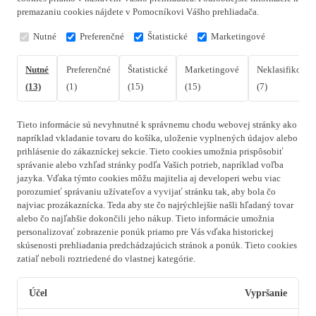
premazaniu cookies nájdete v Pomocníkovi Vášho prehliadača.
Nutné
Preferenčné
Štatistické
Marketingové
Nutné
Preferenčné
Štatistické
Marketingové
Neklasifikovan
(13)
(1)
(15)
(15)
(7)
Tieto informácie sú nevyhnutné k správnemu chodu webovej stránky ako
napríklad vkladanie tovaru do košíka, uloženie vyplnených údajov alebo
prihlásenie do zákazníckej sekcie.
Tieto cookies umožnia prispôsobiť
správanie alebo vzhľad stránky podľa Vašich potrieb, napríklad voľba
jazyka.
Vďaka týmto cookies môžu majitelia aj developeri webu viac
porozumieť správaniu užívateľov a vyvijať stránku tak, aby bola čo
najviac prozákaznícka. Teda aby ste čo najrýchlejšie našli hľadaný tovar
alebo čo najľahšie dokončili jeho nákup.
Tieto informácie umožnia
personalizovať zobrazenie ponúk priamo pre Vás vďaka historickej
skúsenosti prehliadania predchádzajúcich stránok a ponúk.
Tieto cookies
zatiaľ neboli roztriedené do vlastnej kategórie.
Účel
Vypršanie