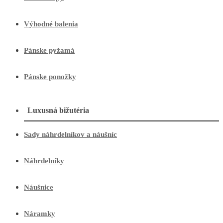
Výhodné balenia
Pánske pyžamá
Pánske ponožky
Luxusná bižutéria
Sady náhrdelníkov a náušníc
Náhrdelníky
Náušnice
Náramky