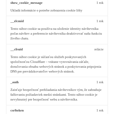
show_cookie_message
1 rok
Ukladá informácie o potrebe zobrazenia cookie lišty
__zlcmid
1 rok
Tento súbor cookie sa používa na uloženie identity návštevníka
počas návštev a preferencie návštevníka deaktivovať našu funkciu
živého chatu.
__cfruid
relácie
Tento súbor cookie je súčasťou služieb poskytovaných
spoločnosťou Cloudflare – vrátane vyrovnávania záťaže,
doručovania obsahu webových stránok a poskytovania pripojenia
DNS pre prevádzkovateľov webových stránok.
_auth
1 rok
Zaisťuje bezpečnosť prehliadania návštevníkov tým, že zabraňuje
falšovaniu požiadaviek medzi stránkami. Tento súbor cookie je
nevyhnutný pre bezpečnosť webu a návštevníka.
csrftoken
1 rok