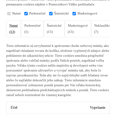
premazaniu cookies nájdete v Pomocníkovi Vášho prehliadača.
Nutné
Preferenčné
Štatistické
Marketingové
Nutné
Preferenčné
Štatistické
Marketingové
Neklasifikovan
(13)
(1)
(15)
(15)
(7)
Tieto informácie sú nevyhnutné k správnemu chodu webovej stránky ako
napríklad vkladanie tovaru do košíka, uloženie vyplnených údajov alebo
prihlásenie do zákazníckej sekcie.
Tieto cookies umožnia prispôsobiť
správanie alebo vzhľad stránky podľa Vašich potrieb, napríklad voľba
jazyka.
Vďaka týmto cookies môžu majitelia aj developeri webu viac
porozumieť správaniu užívateľov a vyvijať stránku tak, aby bola čo
najviac prozákaznícka. Teda aby ste čo najrýchlejšie našli hľadaný tovar
alebo čo najľahšie dokončili jeho nákup.
Tieto informácie umožnia
personalizovať zobrazenie ponúk priamo pre Vás vďaka historickej
skúsenosti prehliadania predchádzajúcich stránok a ponúk.
Tieto cookies
zatiaľ neboli roztriedené do vlastnej kategórie.
Účel
Vypršanie