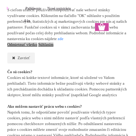
Prihlásenie
Nová registrácia
S cieľom uľahčiť používateľom používať naše webové stránky
využívame cookies. Kliknutím na tlačidlo "OK" súhlasíte s použitím
0 ks
preferenčných, štatistických aj marketingových cookies pre nás aj našich
partnerov. Funkčné cookies sú v rámci zachovania funkčnosti webu
používané počas celej doby prehliadania webom. Podrobné informácie a
nastavenia ku cookies nájdete
zde
Odmietnuť všetko
Súhlasím
Zavrieť
Čo sú cookies?
Cookies sú krátke textové informácie, ktoré sú uložené vo Vašom
prehliadači. Tieto informácie bežne používajú všetky webové stránky a
ich prechádzaním dochádza k ukladaniu cookies. Pomocou partnerských
skriptov, ktoré môžu stránky používať (napríklad Google analytics
Ako môžem nastaviť prácu webu s cookies?
Napriek tomu, že odporúčame povoliť používanie všetkých typov
cookies, prácu webu s nimi môžete nastaviť podľa vlastných preferencií
pomocou checkboxov zobrazených nižšie. Po odsúhlasení nastavenia
práce s cookies môžete zmeniť svoje rozhodnutie zmazaním či editáciou
cookies priamo v nastavení Vášho prehliadača. Podrobnejšie informácie k