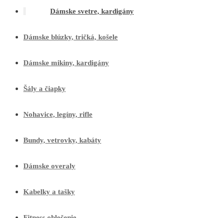
Dámske svetre, kardigány
Dámske blúzky, tričká, košele
Dámske mikiny, kardigány
Šály a čiapky
Nohavice, legíny, rifle
Bundy, vetrovky, kabáty
Dámske overaly
Kabelky a tašky
Fitness oblečenie