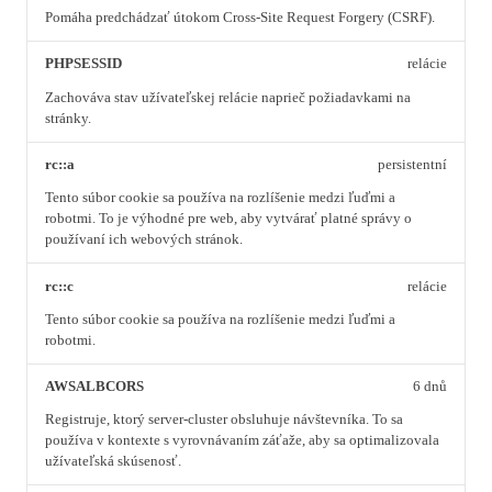
Pomáha predchádzať útokom Cross-Site Request Forgery (CSRF).
PHPSESSID
relácie
Zachováva stav užívateľskej relácie naprieč požiadavkami na
stránky.
rc::a
persistentní
Tento súbor cookie sa používa na rozlíšenie medzi ľuďmi a
robotmi. To je výhodné pre web, aby vytvárať platné správy o
používaní ich webových stránok.
rc::c
relácie
Tento súbor cookie sa používa na rozlíšenie medzi ľuďmi a
robotmi.
AWSALBCORS
6 dnů
Registruje, ktorý server-cluster obsluhuje návštevníka. To sa
používa v kontexte s vyrovnávaním záťaže, aby sa optimalizovala
užívateľská skúsenosť.