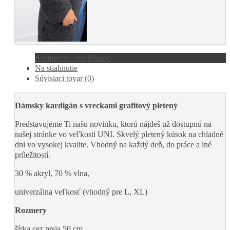
Kompletné špecifikácie
Na stiahnutie
Súvisiaci tovar (0)
Dámsky kardigán s vreckami grafitový pletený
Predstavujeme Ti našu novinku, ktorú nájdeš už dostupnú na
našej stránke vo veľkosti UNI. Skvelý pletený kúsok na chladné
dni vo vysokej kvalite. Vhodný na každý deň, do práce a iné
príležitostí.
30 % akryl, 70 % vlna,
univerzálna veľkosť (vhodný pre L, XL)
Rozmery
šírka cez prsia 50 cm,