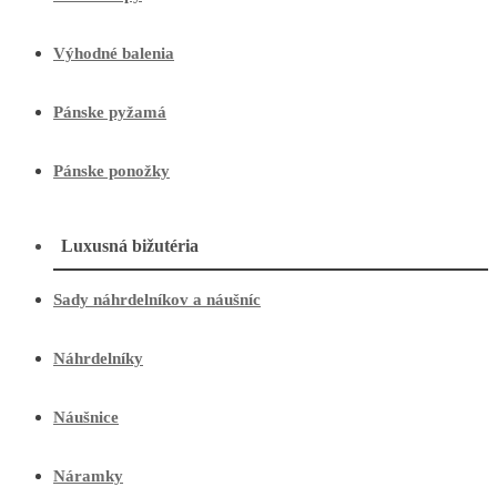
Výhodné balenia
Pánske pyžamá
Pánske ponožky
Luxusná bižutéria
Sady náhrdelníkov a náušníc
Náhrdelníky
Náušnice
Náramky