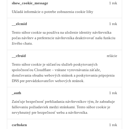
show_cookie_message
1 rok
Ukladá informácie o potrebe zobrazenia cookie lišty
__zlcmid
1 rok
Tento súbor cookie sa používa na uloženie identity návštevníka
počas návštev a preferencie návštevníka deaktivovať našu funkciu
živého chatu.
__cfruid
relácie
Tento súbor cookie je súčasťou služieb poskytovaných
spoločnosťou Cloudflare – vrátane vyrovnávania záťaže,
doručovania obsahu webových stránok a poskytovania pripojenia
DNS pre prevádzkovateľov webových stránok.
_auth
1 rok
Zaisťuje bezpečnosť prehliadania návštevníkov tým, že zabraňuje
falšovaniu požiadaviek medzi stránkami. Tento súbor cookie je
nevyhnutný pre bezpečnosť webu a návštevníka.
csrftoken
1 rok